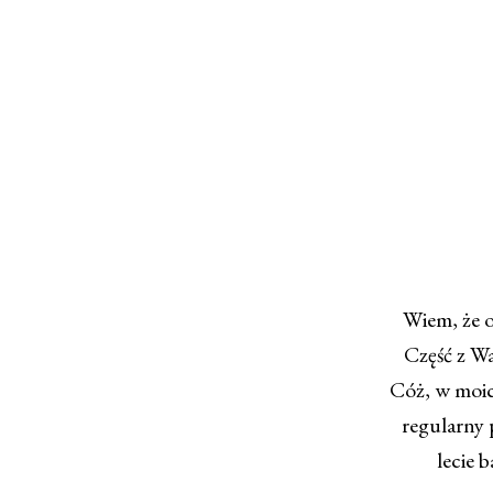
Wiem, że o
Część z Wa
Cóż, w moic
regularny 
lecie 