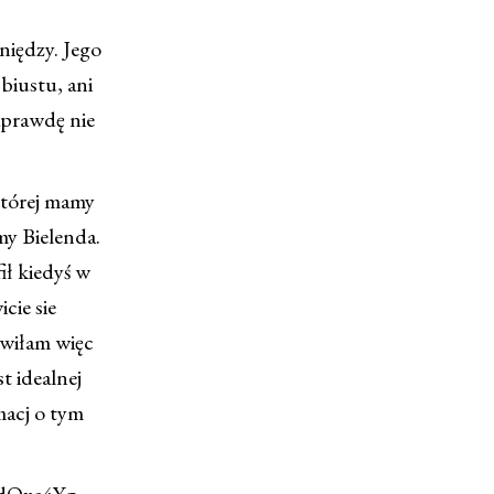
niędzy. Jego
biustu, ani
aprawdę nie
której mamy
my Bielenda.
ił kiedyś w
cie sie
owiłam więc
t idealnej
macj o tym
odOxe4Yg