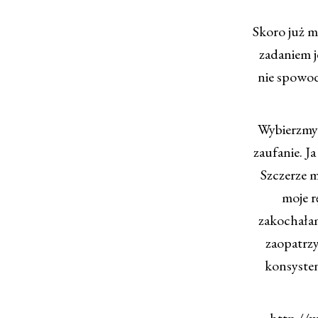
Skoro już m
zadaniem j
nie spowod
Wybierzmy 
zaufanie. J
Szczerze m
moje r
zakochałam
zaopatrzy
konsysten
http://