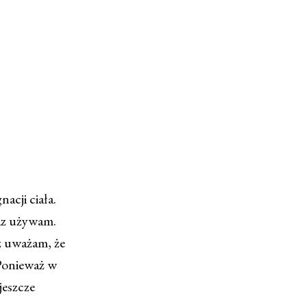
acji ciała.
raz używam.
ż uważam, że
 Ponieważ w
jeszcze