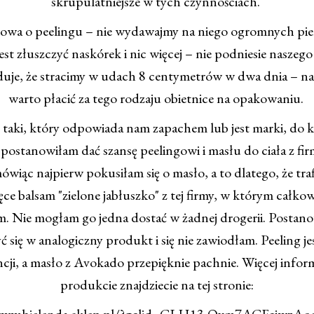
skrupulatniejsze w tych czynnościach.
owa o peelingu – nie wydawajmy na niego ogromnych pie
est złuszczyć naskórek i nic więcej – nie podniesie naszego 
uje, że stracimy w udach 8 centymetrów w dwa dnia – n
warto płacić za tego rodzaju obietnice na opakowaniu.
taki, który odpowiada nam zapachem lub jest marki, do 
a postanowiłam dać szansę peelingowi i masłu do ciała z fir
ówiąc najpierw pokusiłam się o masło, a to dlatego, że traf
ęce balsam "zielone jabłuszko" z tej firmy, w którym całkowi
. Nie mogłam go jedna dostać w żadnej drogerii. Postan
ć się w analogiczny produkt i się nie zawiodłam. Peeling jes
cji, a masło z Avokado przepięknie pachnie. Więcej infor
produkcie znajdziecie na tej stronie:
www.bielenda-sklep.pl/?gclid=CLH13-Ovm7ACFcjwzA