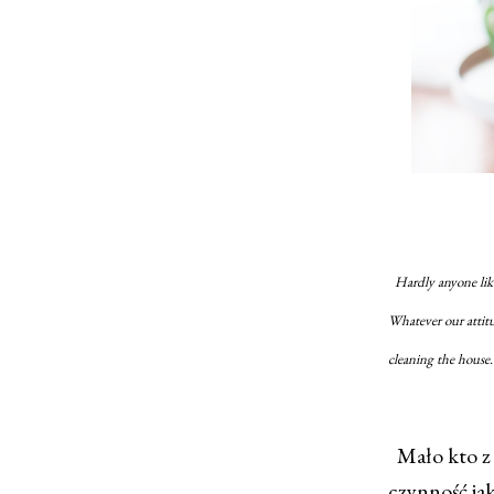
Hardly anyone likes
Whatever our attitu
cleaning the house. 
Mało kto z n
czynność jak