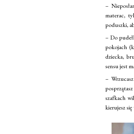
– Nieposłan
materac, ty
poduszki, ab
– Do pudełk
pokojach (k
dziecka, br
sensu jest 
– Wrzucasz
posprzątasz
szafkach wi
kierujesz się