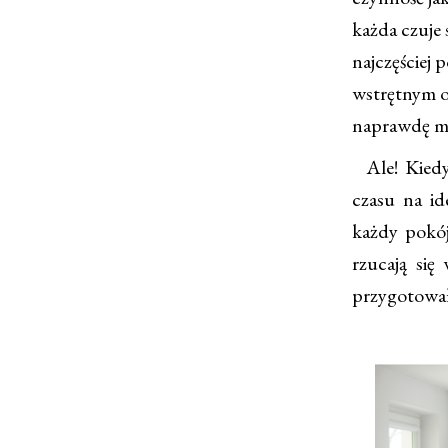
każda czuje 
najczęściej 
wstrętnym o
naprawdę m
Ale! Kiedy 
czasu na id
każdy pokój
rzucają się
przygotował