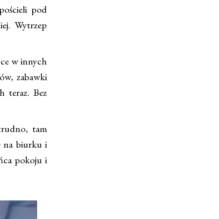
pościeli pod
iej. Wytrzep
sce w innych
sów, zabawki
h teraz. Bez
trudno, tam
 na biurku i
ńca pokoju i