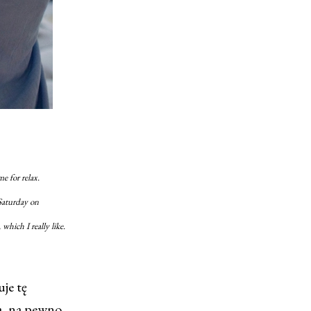
e for relax.
 Saturday on
which I really like.
je tę
ia, na pewno