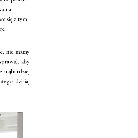
kania
m się z tym
re
ie, nie mamy
sprawić, aby
 najbardziej
tego dzisiaj