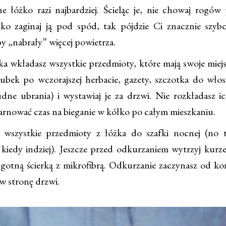
e łóżko razi najbardziej. Ścieląc je, nie chowaj rogów 
lko zaginaj ją pod spód, tak pójdzie Ci znacznie szybc
y „nabrały” więcej powietrza.
a wkładasz wszystkie przedmioty, które mają swoje miej
ubek po wczorajszej herbacie, gazety, szczotka do wło
udne ubrania) i wystawiaj je za drzwi. Nie rozkładasz ic
marnować czas na bieganie w kółko po całym mieszkaniu.
 wszystkie przedmioty z łóżka do szafki nocnej (no 
 kiedy indziej). Jeszcze przed odkurzaniem wytrzyj kurze
lgotną ścierką z mikrofibrą. Odkurzanie zaczynasz od ko
 w stronę drzwi.