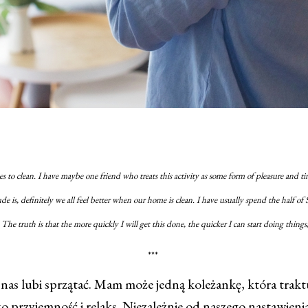
 to clean. I have maybe one friend who treats this activity as some form of pleasure and tim
de is, definitely we all feel better when our home is clean. I have usually spend the half of
The truth is that the more quickly I will get this done, the quicker I can start doing things, 
***
as lubi sprzątać. Mam może jedną koleżankę, która traktu
o przyjemność i relaks. Niezależnie od naszego nastawien