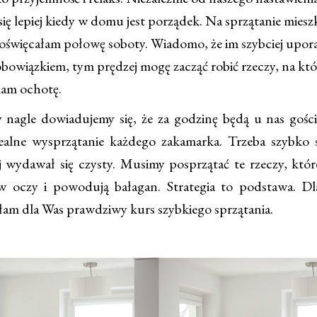
się lepiej kiedy w domu jest porządek. Na sprzątanie miesz
poświęcałam połowę soboty. Wiadomo, że im szybciej upora
bowiązkiem, tym prędzej mogę zacząć robić rzeczy, na któ
am ochotę.
nagle dowiadujemy się, że za godzinę będą u nas gośc
ealne wysprzątanie każdego zakamarka. Trzeba szybko 
 wydawał się czysty. Musimy posprzątać te rzeczy, które
 w oczy i powodują bałagan. Strategia to podstawa. Dla
am dla Was prawdziwy kurs szybkiego sprzątania.