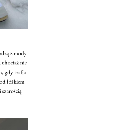
odzą z mody.
 chociaż nie
, gdy trafia
pod łóżkiem.
 szarością.