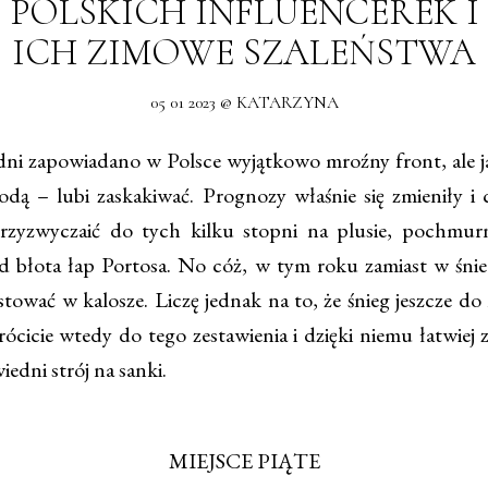
POLSKICH INFLUENCEREK I
ICH ZIMOWE SZALEŃSTWA
05 01 2023 @ KATARZYNA
i zapowiadano w Polsce wyjątkowo mroźny front, ale j
dą – lubi zaskakiwać. Prognozy właśnie się zmieniły i 
przyzwyczaić do tych kilku stopni na plusie, pochmur
 błota łap Portosa. No cóż, w tym roku zamiast w śnie
tować w kalosze. Liczę jednak na to, że śnieg jeszcze do
cicie wtedy do tego zestawienia i dzięki niemu łatwiej z
iedni strój na sanki.
MIEJSCE PIĄTE