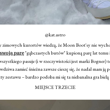
@kat.astro
cy zimowych kurortów wiedzą, że Moon Boot'sy nie wych
"gąbczastych butów" kupioną parę lat temu i
swoją parę
szystkiego pasuje (i w rzeczywistości jest marki Bogner) to
wdziwa zamieć śnieżna zawsze cieszę się, że nadal mam ją 
ty zestawu – bardzo podoba mi się ta niebanalna gra bielą i
MIEJSCE TRZECIE