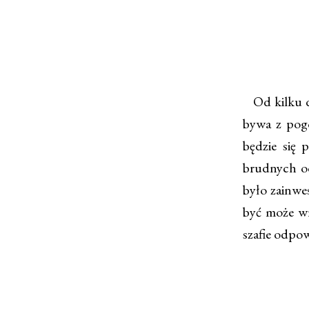
Od kilku dn
bywa z pogo
będzie się 
brudnych od
było zainwes
być może wró
szafie odpow