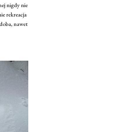
nej nigdy nie
ie rekreacja
odoba, nawet