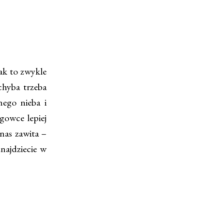
ak to zwykle
chyba trzeba
nego nieba i
gowce lepiej
 nas zawita –
najdziecie w