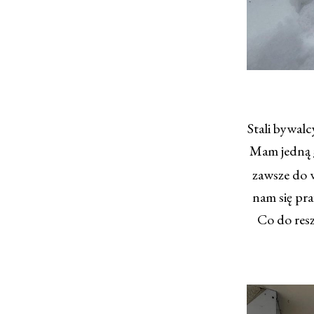
Stali bywal
Mam jedną
zawsze do w
nam się pra
Co do resz