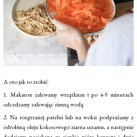
A oto jak to zrobić:
1. Makaron zalewamy wrzątkiem i po 4-5 minutach
odcedzamy zalewając zimną wodą.
2. Na rozgrzanej patelni lub na woku podprażamy z
odrobiną oleju kokosowego ziarna sezamu, a następnie
dodajemy posiekaną w cienkie pióra kapustę i dwie