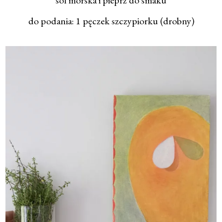
sól morska i pieprz do smaku
do podania: 1 pęczek szczypiorku (drobny)