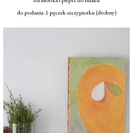
sól morska i pieprz do smaku
do podania: 1 pęczek szczypiorku (drobny)