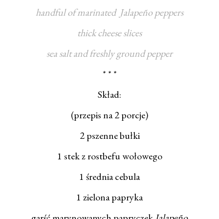
handful of marinated Jalapeño peppers
thick cheese slices
sea salt and freshly ground pepper
* * *
Skład:
(przepis na 2 porcje)
2 pszenne bułki
1 stek z rostbefu wołowego
1 średnia cebula
1 zielona papryka
garść marynowanych papryczek
Jalapeño