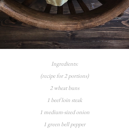
Ingredients:
(recipe for 2 portions)
2 wheat buns
1 beef loin steak
1 medium-sized onion
1 green bell pepper