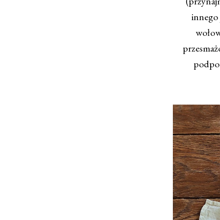
(przynaj
innego 
wołowi
przesmażo
podpow