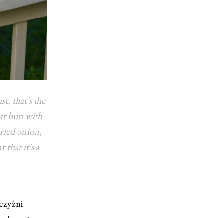
t, that's the
at bun with
 fried onion,
 that it's a
czyżni