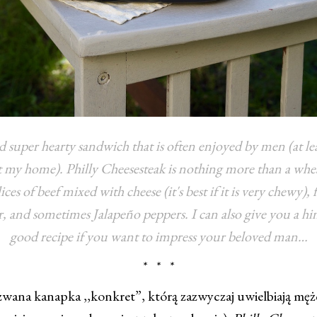
d super hearty sandwich that is often enjoyed by men (at leas
t my home). Philly Cheesesteak is nothing more than a whe
lices of beef mixed with cheese (it's best if it is very chewy),
, and sometimes Jalapeño peppers. I can also give you a hint
good recipe if you want to impress your beloved man…
* * *
wana kanapka ,,konkret”, którą zazwyczaj uwielbiają męż