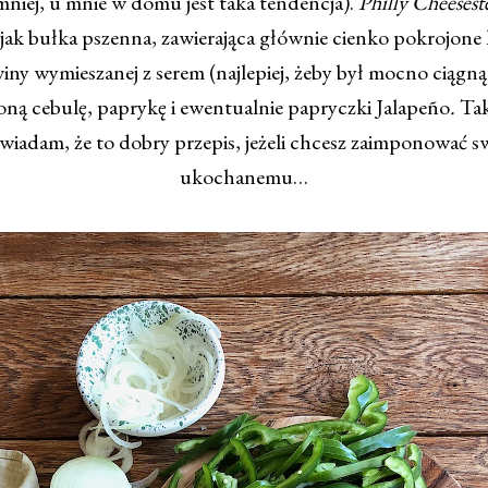
mniej, u mnie w domu jest taka tendencja).
Philly Cheeses
jak bułka pszenna, zawierająca głównie cienko pokrojone
ny wymieszanej z serem (najlepiej, żeby był mocno ciągnąc
ną cebulę, paprykę i ewentualnie papryczki Jalapeño
.
Tak
iadam, że to dobry przepis, jeżeli chcesz zaimponować 
ukochanemu…