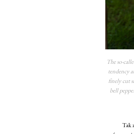
The so-calle
tendency a
finely cut s
bell pepper
Tak z