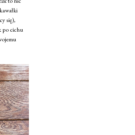
teak
to nic
 kawałki
y się),
 po cichu
swojemu