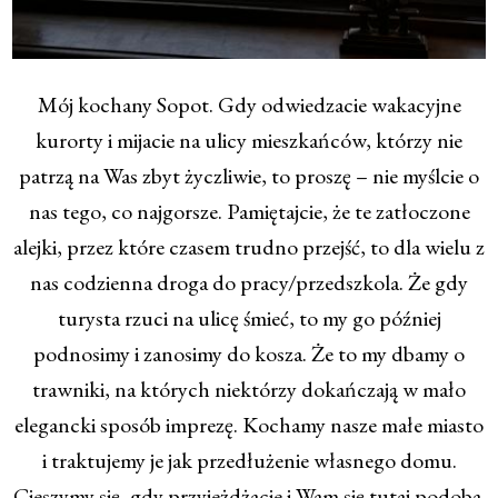
Mój kochany Sopot. Gdy odwiedzacie wakacyjne
kurorty i mijacie na ulicy mieszkańców, którzy nie
patrzą na Was zbyt życzliwie, to proszę – nie myślcie o
nas tego, co najgorsze. Pamiętajcie, że te zatłoczone
alejki, przez które czasem trudno przejść, to dla wielu z
nas codzienna droga do pracy/przedszkola. Że gdy
turysta rzuci na ulicę śmieć, to my go później
podnosimy i zanosimy do kosza. Że to my dbamy o
trawniki, na których niektórzy doka​ńczają w mało
elegancki sposób imprezę. Kochamy nasze małe miasto
i traktujemy je jak przedłużenie własnego domu.
Cieszymy się, gdy przyjeżdżacie i Wam się tutaj podoba.