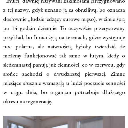
Inuici, dawniej nazywani Eskimosami (zrezygnowano
z tej nazwy, gdyż uznano ją za obraźliwą, bo oznacza
dosłownie „ludzie jedzący surowe mięso), w zimie śpią
po 14 godzin dziennie. To oczywiście przerysowany
przykład, bo Inuici żyją na terenach, gdzie występuje
noc polarna, ale naiwnością byłoby twierdzić, że
możemy funkcjonować tak samo w lutym, kiedy o
siedemnastej panują już ciemności, co w czerwcu, gdy
słońce zachodzi o dwudziestej pierwszej. Zimne
miesiące słusznie wzmagają u ludzi poczucie senności
w ciągu dnia, bo organizm potrzebuje dłuższego
okresu na regenerację.