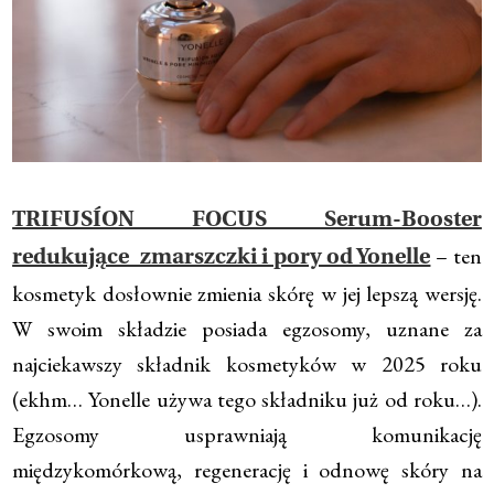
TRIFUSÍON FOCUS Serum-­Booster
– ten
redukujące zmarszczki i pory od Yonelle
kosmetyk dosłownie zmienia skórę w jej lepszą wersję.
W swoim składzie posiada egzosomy, uznane za
najciekawszy składnik kosmetyków w 2025 roku
(ekhm… Yonelle używa tego składniku już od roku…).
Egzosomy usprawniają komunikację
międzykomórkową, regenerację i odnowę skóry na