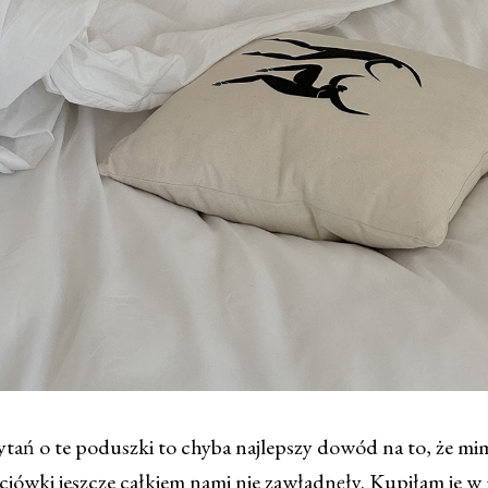
ytań o te poduszki to chyba najlepszy dowód na to, że mi
eciówki jeszcze całkiem nami nie zawładnęły. Kupiłam je 