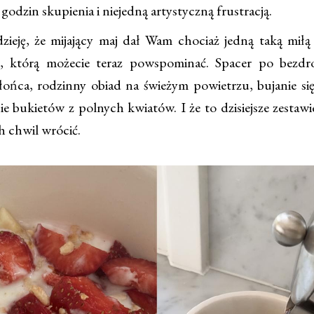
 godzin skupienia i niejedną artystyczną frustracją.
ję, że mijający maj dał Wam chociaż jedną taką miłą 
e, którą możecie teraz powspominać. Spacer po bezdr
ońca, rodzinny obiad na świeżym powietrzu, bujanie s
ie bukietów z polnych kwiatów. I że to dzisiejsze zestaw
 chwil wrócić.