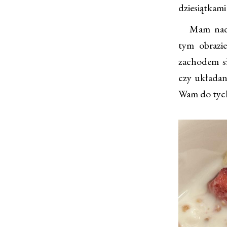
dziesiątkami
Mam nadzie
tym obrazi
zachodem sł
czy układan
Wam do tych