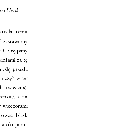
o i Uvok.
sto lat temu
ł zastawiony
o i obsypany
idłami za tę
myślę przede
niczył w tej
ł uwiecznić.
zepsuć, a on
y wieczorami
rować blask
na okupiona