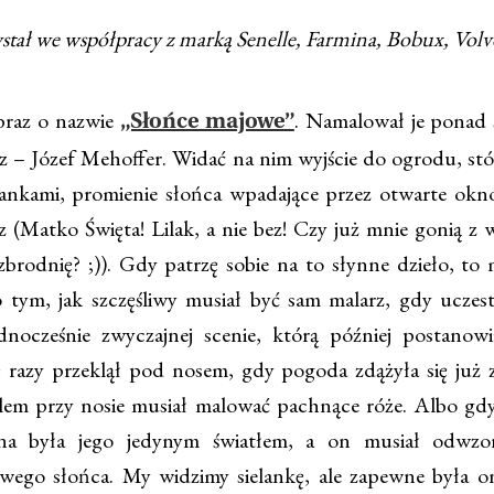
stał we współpracy z marką Senelle, Farmina, Bobux, Volv
braz o nazwie
. Namalował je ponad 
„Słońce majowe”
rz – Józef Mehoffer. Widać na nim wyjście do ogrodu, stó
żankami, promienie słońca wpadające przez otwarte okn
 (Matko Święta! Lilak, a nie bez! Czy już mnie gonią z w
zbrodnię? ;)). Gdy patrzę sobie na to słynne dzieło, to 
 tym, jak szczęśliwy musiał być sam malarz, gdy uczest
ednocześnie zwyczajnej scenie, którą później postanowi
 razy przeklął pod nosem, gdy pogoda zdążyła się już 
zlem przy nosie musiał malować pachnące róże. Albo gd
na była jego jedynym światłem, a on musiał odwzo
wego słońca. My widzimy sielankę, ale zapewne była o