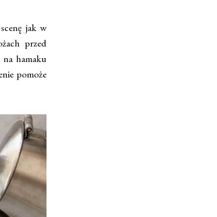
scenę jak w
ożach przed
ię na hamaku
ienie pomoże