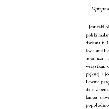
Wpis pow
Jest taki o
polski mala
dwiema fili
kwiatami bez
botaniczną 
wszystkim o
pięknej i j
Pewnie parę
dalej z pęd
lampa oliw
popołudnio