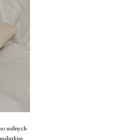
mo usilnych
w malutkim