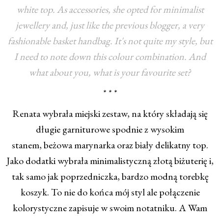
white top. As accessories, she opted for minimalist
jewellery and, just like the previous blogger, a very
fashionable basket handbag. It's not quite my style, but
I need to note down this colour combination. And
what about you, what is your favourite set?
* * *
Renata wybrała miejski zestaw, na który składają się
długie garniturowe spodnie z wysokim
stanem, beżowa marynarka oraz biały delikatny top.
Jako dodatki wybrała minimalistyczną złotą biżuterię i,
tak samo jak poprzedniczka, bardzo modną torebkę
koszyk. To nie do końca mój styl ale połączenie
kolorystyczne zapisuje w swoim notatniku. A Wam