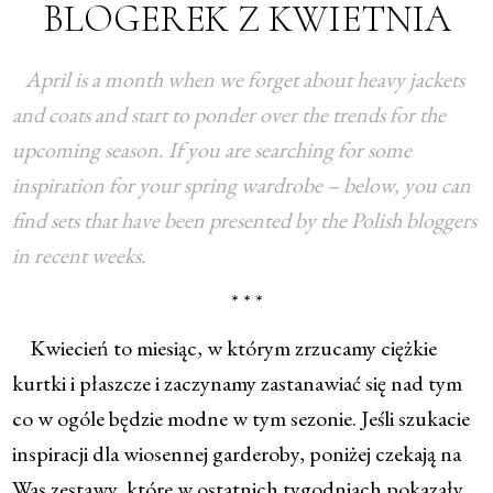
BLOGEREK Z KWIETNIA
April is a month when we forget about heavy jackets
and coats and start to ponder over the trends for the
upcoming season. If you are searching for some
inspiration for your spring wardrobe – below, you can
find sets that have been presented by the Polish bloggers
in recent weeks.
* * *
Kwiecień to miesiąc, w którym zrzucamy ciężkie
kurtki i płaszcze i zaczynamy zastanawiać się nad tym
co w ogóle będzie modne w tym sezonie. Jeśli szukacie
inspiracji dla wiosennej garderoby, poniżej czekają na
Was zestawy, które w ostatnich tygodniach pokazały