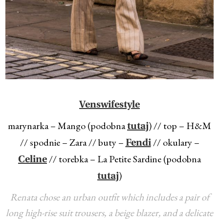
Venswifestyle
marynarka – Mango (podobna
) // top – H&M
tutaj
// spodnie – Zara // buty –
// okulary –
Fendi
// torebka – La Petite Sardine (podobna
Celine
)
tutaj
Renata chose an urban outfit which includes a pair of
long high-rise suit trousers, a beige blazer, and a delicate