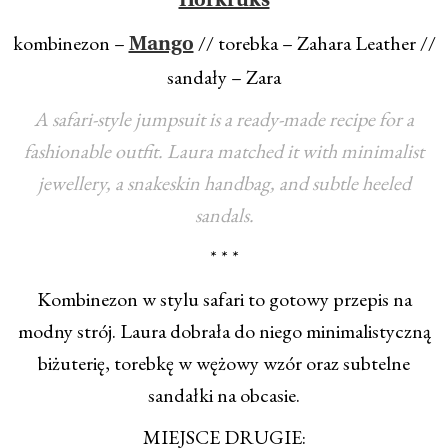
Horkruks
kombinezon –
// torebka – Zahara Leather //
Mango
sandały – Zara
A safari-style jumpsuit is a ready-made recipe for a
fashionable outfit. Laura matched it with minimalist
jewellery, a snakeskin handbag, and subtle heeled
sandals.
* * *
Kombinezon w stylu safari to gotowy przepis na
modny strój. Laura dobrała do niego minimalistyczną
biżuterię, torebkę w wężowy wzór oraz subtelne
sandałki na obcasie.
MIEJSCE DRUGIE: