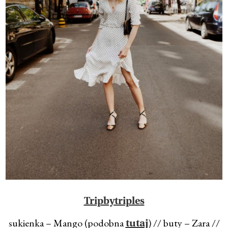
Tripbytriples
sukienka – Mango (podobna
) // buty – Zara //
tutaj