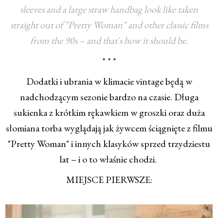
sleeves and a large straw handbag look like taken
straight out of "Pretty Woman" and other classic films
from the 90s – and that's how it should be.
* * *
Dodatki i ubrania w klimacie vintage będą w
nadchodzącym sezonie bardzo na czasie. Długa
sukienka z krótkim rękawkiem w groszki oraz duża
słomiana torba wyglądają jak żywcem ściągnięte z filmu
"Pretty Woman" i innych klasyków sprzed trzydziestu
lat – i o to właśnie chodzi.
MIEJSCE PIERWSZE: