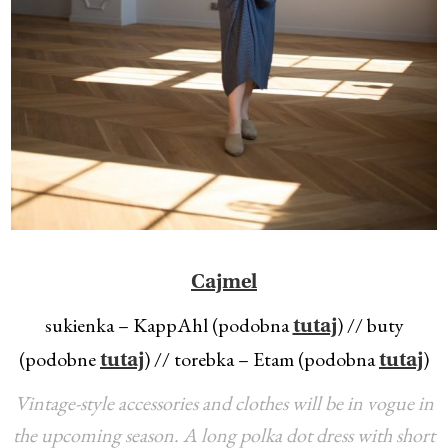
Cajmel
sukienka – KappAhl (podobna
) // buty
tutaj
(podobne
) // torebka – Etam (podobna
)
tutaj
tutaj
Vintage-style accessories and clothes will be in vogue in
the upcoming season. A long polka dot dress with short