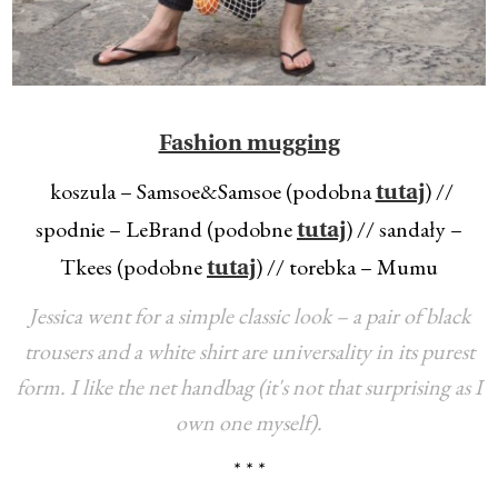
Fashion mugging
koszula – Samsoe&Samsoe (podobna
) //
tutaj
spodnie – LeBrand (podobne
) // sandały –
tutaj
Tkees (podobne
) // torebka – Mumu
tutaj
Jessica went for a simple classic look – a pair of black
trousers and a white shirt are universality in its purest
form. I like the net handbag (it's not that surprising as I
own one myself).
* * *