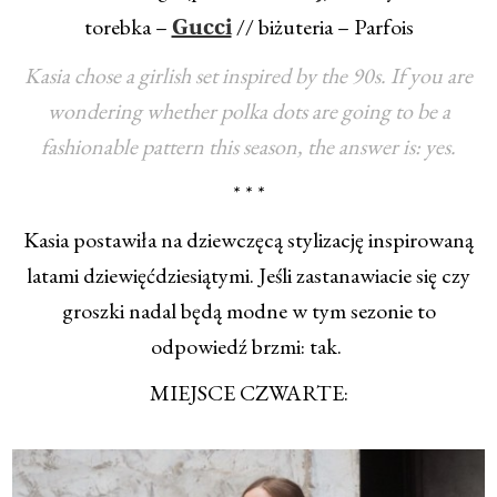
torebka –
// biżuteria – Parfois
Gucci
Kasia chose a girlish set inspired by the 90s. If you are
wondering whether polka dots are going to be a
fashionable pattern this season, the answer is: yes.
* * *
Kasia postawiła na dziewczęcą stylizację inspirowaną
latami dziewięćdziesiątymi. Jeśli zastanawiacie się czy
groszki nadal będą modne w tym sezonie to
odpowiedź brzmi: tak.
MIEJSCE CZWARTE: