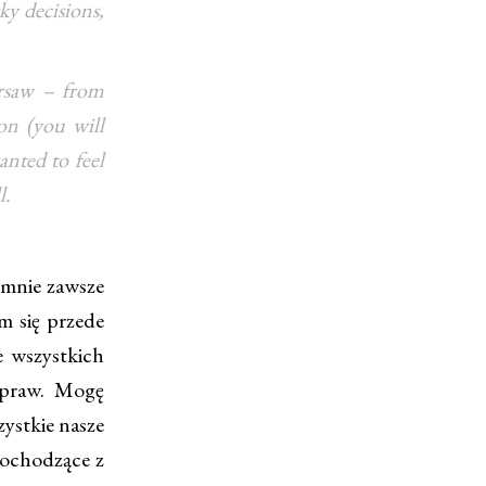
ky decisions,
arsaw – from
on (you will
anted to feel
l.
mnie zawsze
m się przede
e wszystkich
spraw. Mogę
zystkie nasze
pochodzące z