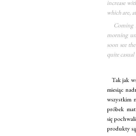
increase wit
which are, a
Coming back
morning unt
soon see the
quite casual
Tak jak ws
miesiąc nad
wszystkim n
próbek mat
się pochwali
produkty są