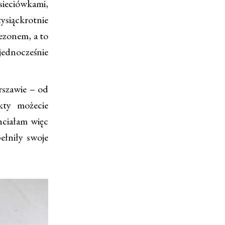
sieciówkami,
tysiąckrotnie
ezonem, a to
ednocześnie
rszawie – od
kty możecie
ciałam więc
ełniły swoje