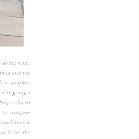
r doing some
 blog and my
bric samples,
we’re going a
also produced
s to compete
 workforce is
ss is on the