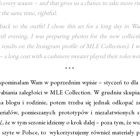
h every season – and that gives us a chance to take more ris
t the same time, rightful.
 to the outfit! I chose this set for a long day in W
il evening, I was preparing photos for the new collecti
 results on the Instagram profile of MLE Collection). I w
 – a long coat with a cashmere sweater played their roles wel
* * *
pominałam Wam w poprzednim wpisie – styczeń to dla 
rabiania zaległości w MLE Collection. W grudniu skupia
a blogu i rodzinie, potem trzeba się jednak odkopać z
eriałów, pomieszanych prototypów i niezałatwionych 
ć, że w tym sezonie idziemy o krok dalej – poza tym, że ws
 szyte w Polsce, to wykorzystujemy również materiały 