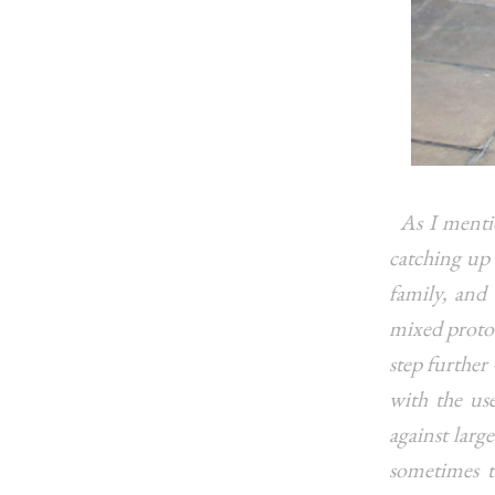
As I menti
catching up
family, and 
mixed protot
step further
with the us
against larg
sometimes t