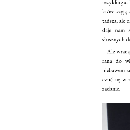
recyklingu.
które szyją 
tańsza, ale
daje nam s
słusznych de
Ale wracają
rana do wi
niebawem z
czuć się w 
zadanie.