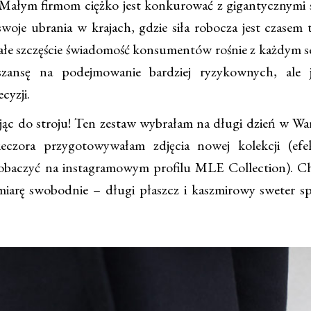
 Małym firmom ciężko jest konkurować z gigantycznymi 
swoje ubrania w krajach, gdzie siła robocza jest czasem 
 całe szczęście świadomość konsumentów rośnie z każdym s
zansę na podejmowanie bardziej ryzykownych, ale j
cyzji.
c do stroju! Ten zestaw wybrałam na długi dzień w Wa
eczora przygotowywałam zdjęcia nowej kolekcji (efe
obaczyć na instagramowym profilu MLE Collection). Ch
miarę swobodnie – długi płaszcz i kaszmirowy sweter sp