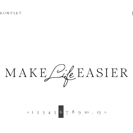
KONTAKT
<
1
2
3
4
5
6
7
8
9
10
...
13
>