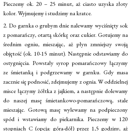
Pieczemy ok. 20 – 25 minut, aż ciasto uzyska złoty
kolor. Wyjmujemy i studzimy na kratce.
2. Do garnka o grubym dnie nalewamy wyciśnięty sok
z pomarańczy, otartą skórkę oraz cukier. Gotujemy na
średnim ogniu, mieszając, aż płyn zmniejszy swoją
objętość (ok. 10-15 minut). Następnie odstawiamy do
ostygnięcia. Powstały syrop pomarańczowy łączymy
ze śmietanką i podgrzewamy w garnku. Gdy masa
zacznie się podnosić, zdejmujemy z ognia. W oddzielnej
misce łączymy żółtka z jajkiem, a następnie dolewamy
do naszej masę śmietankowo-pomarańczową, stale
mieszając. Gotową masę wylewamy na podpieczony
spód i wstawiamy do piekarnika. Pieczemy w 120
stopniach C (opcja: góra-dół) przez 1,5 godziny, aż