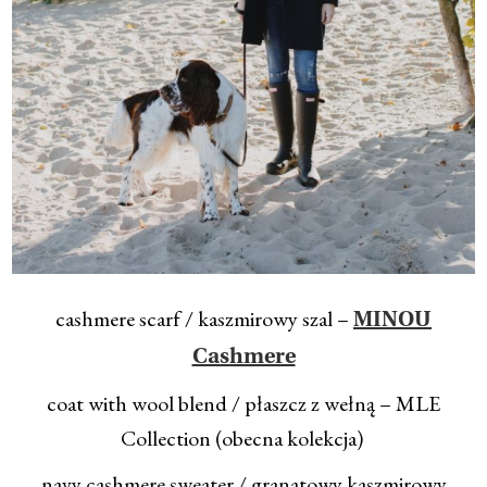
cashmere scarf / kaszmirowy szal –
MINOU
Cashmere
coat with wool blend / płaszcz z wełną – MLE
Collection (obecna kolekcja)
navy cashmere sweater / granatowy kaszmirowy