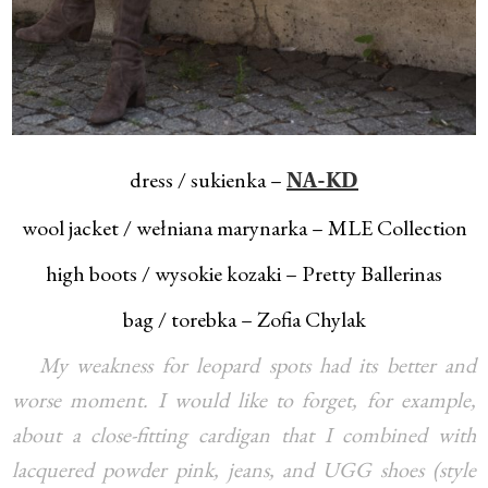
dress / sukienka –
NA-KD
wool jacket / wełniana marynarka – MLE Collection
high boots / wysokie kozaki – Pretty Ballerinas
bag / torebka – Zofia Chylak
My weakness for leopard spots had its better and
worse moment. I would like to forget, for example,
about a close-fitting cardigan that I combined with
lacquered powder pink, jeans, and UGG shoes (style