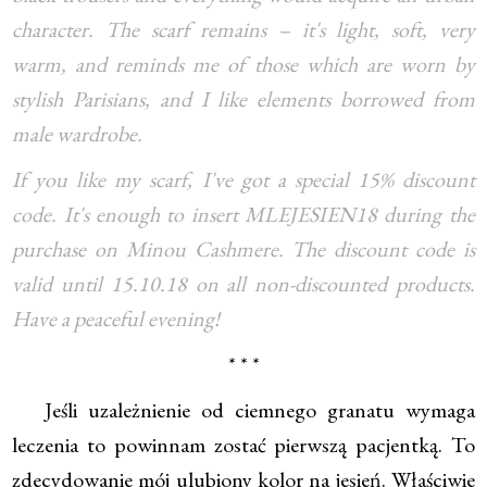
character. The scarf remains – it's light, soft, very
warm, and reminds me of those which are worn by
stylish Parisians, and I like elements borrowed from
male wardrobe.
If you like my scarf, I've got a special 15% discount
code. It's enough to insert MLEJESIEN18 during the
purchase on Minou Cashmere. The discount code is
valid until 15.10.18 on all non-discounted products.
Have a peaceful evening!
* * *
Jeśli uzależnienie od ciemnego granatu wymaga
leczenia to powinnam zostać pierwszą pacjentką. To
zdecydowanie mój ulubiony kolor na jesień. Właściwie