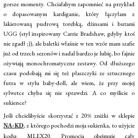
gorsze momenty. Chciałabym zapomnieć na przykład
o dopasowanym kardiganie, który łączyłam z
lakierowaną pudrową torebką, dżinsami i butami
UGG (styl inspirowany Carrie Bradshaw, gdyby ktoś
nie zgadł ;)), ale baletki właśnie w ten wzór mam szafie
już od trzech sezonów i nadal bardzo je lubię, bo fajnie
ożywiają monochromatyczne zestawy. Od dłuższego
czasu podobają mi się też płaszczyki ze sztucznego
futra w stylu baby-doll, ale wiem, że przy mojej
sylwetce chyba się nie sprawdzi. A co myślicie o
sukience?
Jeśli chcielibyście skorzystać z 20% zniżki w sklepie
, z którego pochodzi moja sukienka, to użyjcie
NA-KD
kodu: MLEX20. Promocja obejmuje cały