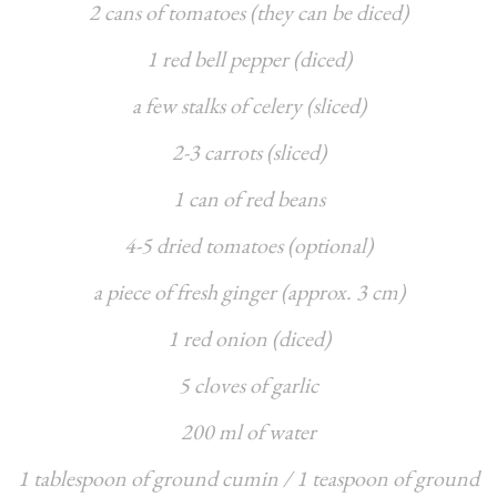
2 cans of tomatoes (they can be diced)
1 red bell pepper (diced)
a few stalks of celery (sliced)
2-3 carrots (sliced)
1 can of red beans
4-5 dried tomatoes (optional)
a piece of fresh ginger (approx. 3 cm)
1 red onion (diced)
5 cloves of garlic
200 ml of water
1 tablespoon of ground cumin / 1 teaspoon of ground