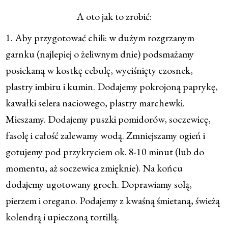
A oto jak to zrobić:
1. Aby przygotować chili: w dużym rozgrzanym
garnku (najlepiej o żeliwnym dnie) podsmażamy
posiekaną w kostkę cebulę, wyciśnięty czosnek,
plastry imbiru i kumin. Dodajemy pokrojoną paprykę,
kawałki selera naciowego, plastry marchewki.
Mieszamy. Dodajemy puszki pomidorów, soczewicę,
fasolę i całość zalewamy wodą. Zmniejszamy ogień i
gotujemy pod przykryciem ok. 8-10 minut (lub do
momentu, aż soczewica zmięknie). Na końcu
dodajemy ugotowany groch. Doprawiamy solą,
pierzem i oregano. Podajemy z kwaśną śmietaną, świeżą
kolendrą i upieczoną tortillą.