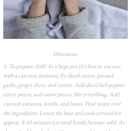
Directions:
1. To prepare chilli: In a large pot (it's best to use one
with a cast-iron bottom), fry diced onion, pressed
garlic, ginger slices, and cumin. Add diced bell pepper,
celery pieces, and carrot pieces. Stir everything. Add
canned tomatoes, lentils, and beans. Pour water over
the ingredients. Lower the heat and cook covered for
approx. 8-10 minutes (or until lentils become soft). At