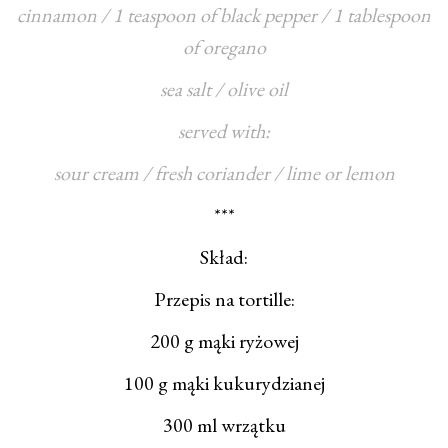
cinnamon / 1 teaspoon of black pepper / 1 tablespoon
of oregano
sea salt / olive oil
served with:
sour cream / fresh coriander / lime or lemon
***
Skład:
Przepis na tortille:
200 g mąki ryżowej
100 g mąki kukurydzianej
300 ml wrzątku