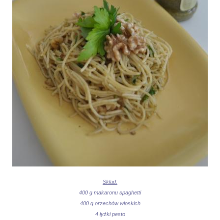
Skład:
400 g makaronu spaghetti
400 g orzechów włoskich
4 łyżki pesto