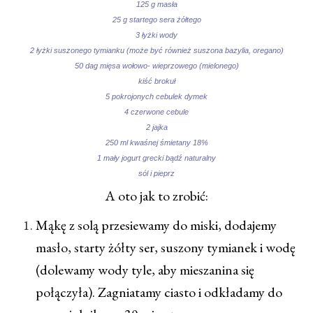
125 g masła
25 g startego sera żółtego
3 łyżki wody
2 łyżki suszonego tymianku (może być również suszona bazylia, oregano)
50 dag mięsa wołowo- wieprzowego (mielonego)
kiść brokuł
5 pokrojonych cebulek dymek
4 czerwone cebule
2 jajka
250 ml kwaśnej śmietany 18%
1 mały jogurt grecki bądź naturalny
sól i pieprz
A oto jak to zrobić:
Mąkę z solą przesiewamy do miski, dodajemy
masło, starty żółty ser, suszony tymianek i wodę
(dolewamy wody tyle, aby mieszanina się
połączyła). Zagniatamy ciasto i odkładamy do