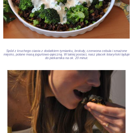
Spód z kruchego ciasta z dodatkiem tymianku, brokuły, czerwona cebula i smażone
mięsko, polane masą jogurtowo-jajeczną. W takiej postaci, nasz placek lotaryński ląduje
do piekarnika na ok. 20 minut.