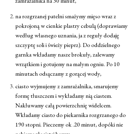
zamrażalnika na 30 minut,
na rozgrzanej patelni smażymy mięso wraz z
pokrojoną w cienkie plastry cebulą (doprawiamy
według własnego uznania, ja z reguły dodaję
szczyptę soli i świeży pieprz). Do oddzielnego
garnka wkładamy nasze brokuły, zalewamy
wrzątkiem i gotujemy na małym ogniu. Po 10
minutach odsączamy z gorącej wody,
ciasto wyjmujemy z zamrażalnika, smarujemy
formę tłuszczem i wykładamy nią ciastem.
Nakłuwamy całą powierzchnię widelcem.
Wkładamy ciasto do piekarnika rozgrzanego do
190 stopni. Pieczemy ok .20 minut, dopóki nie
nabierze złocistej barwy,