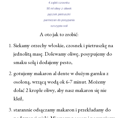
4 ząbki czosnku
90 ml oliwy z oliwek
pęczek pietruszki
parmezan do posypania
szczypta soli
A oto jak to zrobić:
Siekamy orzechy włoskie, czosnek i pietruszkę na
jednolitą masę. Dolewamy oliwę, posypujemy do
smaku solą i dodajemy pesto,
gotujemy makaron al dente w dużym garnku z
osoloną, wrzącą wodą ok 6-7 minut. Możemy
dolać 2 krople oliwy, aby nasz makaron się nie
kleił,
starannie odsączamy makaron i przekładamy do
podgrzanej miski. Mieszamy z sosem i posypujemy