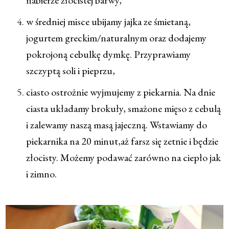
w średniej misce ubijamy jajka ze śmietaną,
jogurtem greckim/naturalnym oraz dodajemy
pokrojoną cebulkę dymkę. Przyprawiamy
szczyptą soli i pieprzu,
ciasto ostrożnie wyjmujemy z piekarnia. Na dnie
ciasta układamy brokuły, smażone mięso z cebulą
i zalewamy naszą masą jajeczną. Wstawiamy do
piekarnika na 20 minut,aż farsz się zetnie i będzie
złocisty. Możemy podawać zarówno na ciepło jak
i zimno.