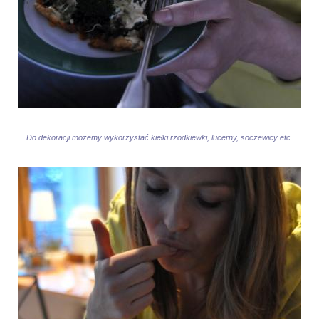
Do dekoracji możemy wykorzystać kiełki rzodkiewki, lucerny, soczewicy etc.