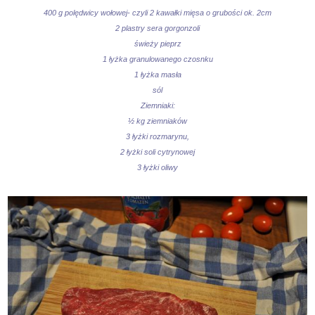
400 g polędwicy wołowej- czyli 2 kawałki mięsa o grubości ok. 2cm
2 plastry sera gorgonzoli
świeży pieprz
1 łyżka granulowanego czosnku
1 łyżka masła
sól
Ziemniaki:
½ kg ziemniaków
3 łyżki rozmarynu,
2 łyżki soli cytrynowej
3 łyżki oliwy