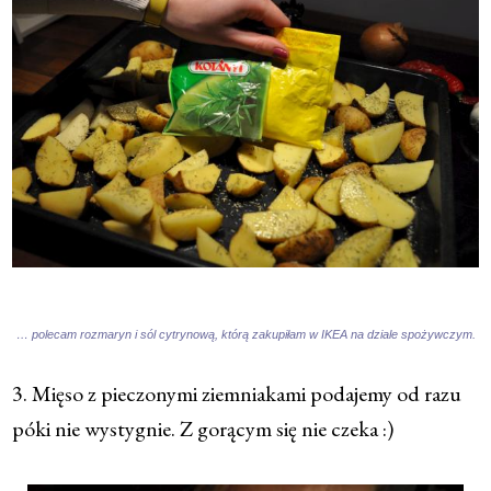
… polecam rozmaryn i sól cytrynową, którą zakupiłam w IKEA na dziale spożywczym.
3. Mięso z pieczonymi ziemniakami podajemy od razu
póki nie wystygnie. Z gorącym się nie czeka :)