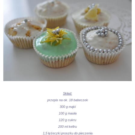
Skład:
przepis na ok. 18 babeczek
300 g mąki
100 g masła
120 g cukru
200 ml kefiru
1,5 łyżeczki proszku do pieczenia