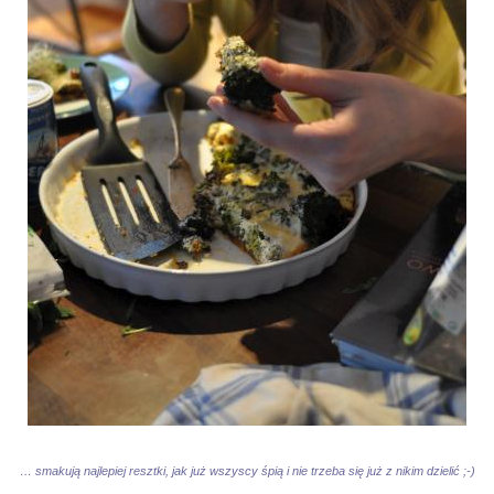
… smakują najlepiej resztki, jak już wszyscy śpią i nie trzeba się już z nikim dzielić ;-)