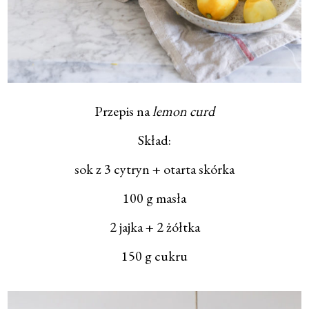
Przepis na
lemon curd
Skład:
sok z 3 cytryn + otarta skórka
100 g masła
2 jajka + 2 żółtka
150 g cukru