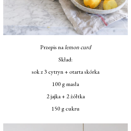
Przepis na
lemon curd
Skład:
sok z 3 cytryn + otarta skórka
100 g masła
2 jajka + 2 żółtka
150 g cukru