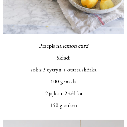
Przepis na
lemon curd
Skład:
sok z 3 cytryn + otarta skórka
100 g masła
2 jajka + 2 żółtka
150 g cukru