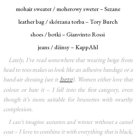
mohair sweater / moherowy sweter – Sezane
leather bag / skórzana torba – Tory Burch
shoes / botki – Gianvinto Rossi
jeans / dżinsy – KappAhl
Lately, I've read somewhere that wearing beige from
head to toes makes us look like an adhesive bandage or a
band-air dressing (see it
). Women either love that
here
colour or hate it – I fall into the first category, even
though it’s more suitable for brunettes with swarthy
complexion.
I can't imagine autumn and winter without a camel
coat – I love to combine it with everything that is black,