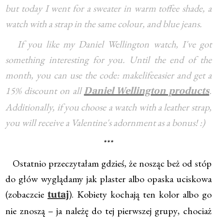
but today I went for a sweater in warm toffee shade, a
watch with a strap in the same colour, and blue jeans.
If you like my Daniel Wellington watch, I've got
something interesting for you. Until the end of the
month, you can use the code: makelifeeasier and get a
15% discount on all
.
Daniel Wellington products
Additionally, if you choose a watch with a leather strap,
you will receive a Valentine's adornment as a bonus! :)
***
Ostatnio przeczytałam gdzieś, że nosząc beż od stóp
do głów wyglądamy jak plaster albo opaska uciskowa
(zobaczcie
). Kobiety kochają ten kolor albo go
tutaj
nie znoszą – ja należę do tej pierwszej grupy, chociaż