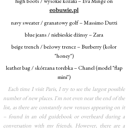
high boots / wysokie kozaki – Eva Minge on
eobuwie.pl
navy sweater / granatowy golf – Massimo Dutti
blue jeans / niebieskie dżinsy – Zara
beige trench / beżowy trencz – Burberry (kolor
"honey")
leather bag / skórzana torebka – Chanel (model "flap
mini")
Each time I visit Paris, I try to see the largest possible
number of new places. I'm not even near the end of the
list, as there are constantly new venues appearing on it
– found in an old guidebook or overheard during a
conversation with my friends. However, there are a