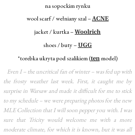
na sopockim rynku
wool scarf / wełniany szal –
ACNE
jacket / kurtka –
Woolrich
shoes / buty –
UGG
*torebka ukryta pod szalikiem (
model)
ten
Even I – the uncritical fan of winter – was fed up with
the frosty weather last week. First, it caught me by
surprise in Warsaw and made it difficult for me to stick
to my schedule – we were preparing photos for the new
MLE Collection that I will soon pepper you with. I was
sure that Tricity would welcome me with a more
moderate climate, for which it is known, but it was all