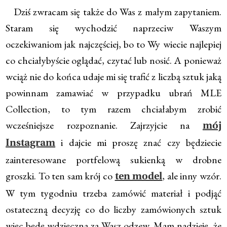
Dziś zwracam się także do Was z małym zapytaniem.
Staram się wychodzić naprzeciw Waszym
oczekiwaniom jak najczęściej, bo to Wy wiecie najlepiej
co chciałybyście oglądać, czytać lub nosić. A ponieważ
wciąż nie do końca udaje mi się trafić z liczbą sztuk jaką
powinnam zamawiać w przypadku ubrań MLE
Collection, to tym razem chciałabym zrobić
wcześniejsze rozpoznanie. Zajrzyjcie na
mój
i dajcie mi proszę znać czy będziecie
Instagram
zainteresowane portfelową sukienką w drobne
groszki. To ten sam krój co
, ale inny wzór.
ten model
W tym tygodniu trzeba zamówić materiał i podjąć
ostateczną decyzję co do liczby zamówionych sztuk
więc będę wdzięczna za Wasz odzew. Mam nadzieję, że