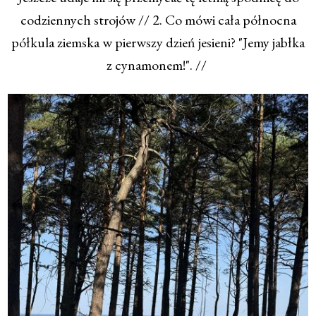
codziennych strojów // 2. Co mówi cała północna
półkula ziemska w pierwszy dzień jesieni? "Jemy jabłka
z cynamonem!". //