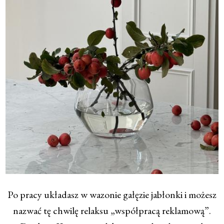
Po pracy układasz w wazonie gałęzie jabłonki i możesz
nazwać tę chwilę relaksu „współpracą reklamową”.