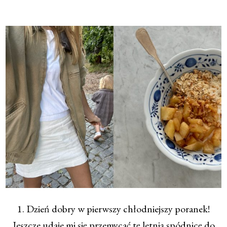
1. Dzień dobry w pierwszy chłodniejszy poranek!
Jeszcze udaje mi się przemycać tę letnią spódnicę do