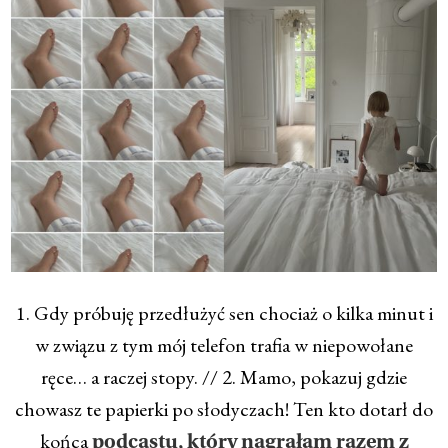
1. Gdy próbuję przedłużyć sen chociaż o kilka minut i
w związu z tym mój telefon trafia w niepowołane
ręce… a raczej stopy. // 2. Mamo, pokazuj gdzie
chowasz te papierki po słodyczach! Ten kto dotarł do
końca
podcastu, który nagrałam razem z