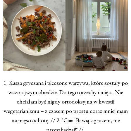
1. Kasza gryczana i pieczone warzywa, które zostały po
wczorajszym obiedzie. Do tego orzechy i mięta. Nie
chciałam być nigdy ortodoksyjna w kwestii
wegetarianizmu – z czasem po prostu coraz mniej mam
na mięso ochotę. // 2. "Ciiiii! Bawią się razem, nie
przeszkadzaj!" //