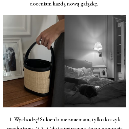
doceniam każdą nową gałązkę.
1. Wychodzę! Sukienki nie zmieniam, tylko koszyk
trochę inny. // 2. Gdy jesteś pewna, że po powrocie