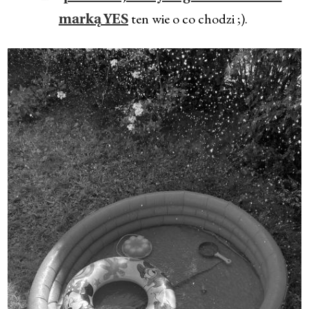
ten wie o co chodzi ;).
marką YES