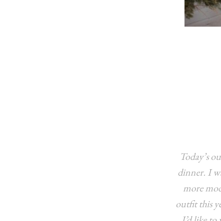
Today’s out
dinner. I wa
more moder
outfit this y
I’d like t