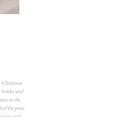
or Christmas
ar bolder and
came to the
d of the post,
nt to catch