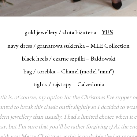
gold jewellery / złota biżuteria –
YES
navy dress / granatowa sukienka – MLE Collection
black heels / czarne szpilki – Baldowski
bag / torebka – Chanel (model "mini")
tights / rajstopy – Calzedonia
fit is, of course, my option for the Christmas Eve supper 
nted to break this classic outfit slightly so I decided to we
n jewellery than usually. I had a limited choice when it 
ear, but I’m sure that you’ll be rather forgiving ;) At the en
o wish you Merry Christmas as this is probably the last mome