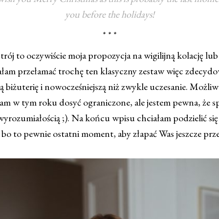
you before the holidays!
* * *
strój to oczywiście moja propozycja na wigilijną kolację lu
ałam przełamać trochę ten klasyczny zestaw więc zdecydo
ą biżuterię i nowocześniejszą niż zwykle uczesanie. Możli
łam w tym roku dosyć ograniczone, ale jestem pewna, że s
yrozumiałością ;). Na końcu wpisu chciałam podzielić si
 bo to pewnie ostatni moment, aby złapać Was jeszcze prz