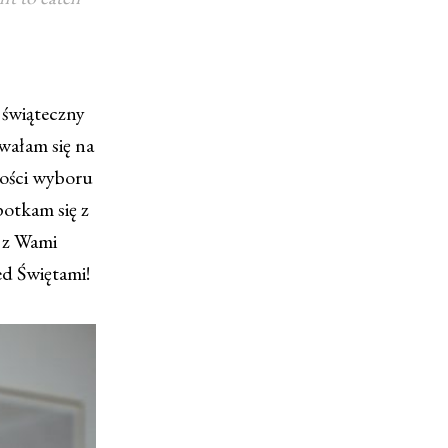
b świąteczny
wałam się na
wości wyboru
potkam się z
ę z Wami
ed Świętami!