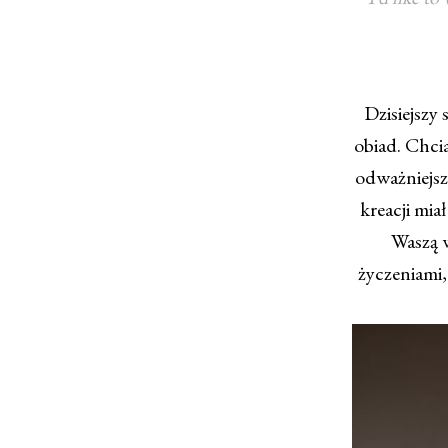
Dzisiejszy 
obiad. Chci
odważniejsz
kreacji mia
Waszą w
życzeniami,