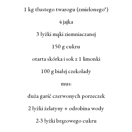
1 kg tłustego twarogu (zmielonego*)
4 jajka
3 łyżki mąki ziemniaczanej
150 g cukru
otarta skórka i sok z 1 limonki
100 g białej czekolady
mus:
duża garść czerwonych porzeczek
2 łyżki żelatyny + odrobina wody
2-3 łyżki brązowego cukru