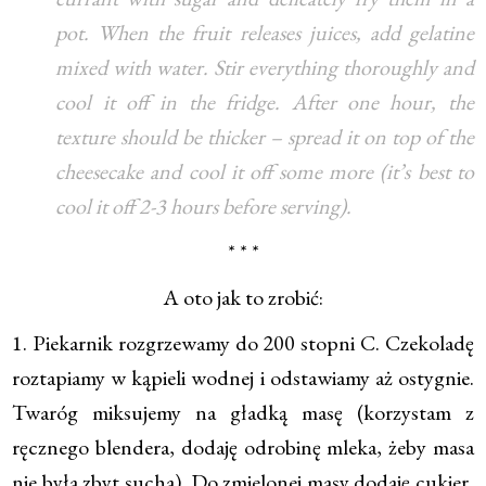
pot. When the fruit releases juices, add gelatine
mixed with water. Stir everything thoroughly and
cool it off in the fridge. After one hour, the
texture should be thicker – spread it on top of the
cheesecake and cool it off some more (it’s best to
cool it off 2-3 hours before serving).
* * *
A oto jak to zrobić:
1. Piekarnik rozgrzewamy do 200 stopni C. Czekoladę
roztapiamy w kąpieli wodnej i odstawiamy aż ostygnie.
Twaróg miksujemy na gładką masę (korzystam z
ręcznego blendera, dodaję odrobinę mleka, żeby masa
nie była zbyt sucha). Do zmielonej masy dodaję cukier,