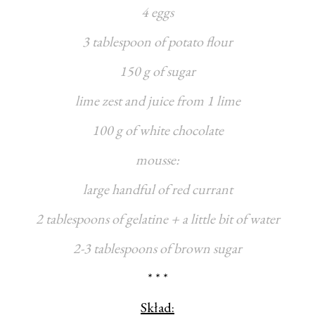
4 eggs
3 tablespoon of potato flour
150 g of sugar
lime zest and juice from 1 lime
100 g of white chocolate
mousse:
large handful of red currant
2 tablespoons of gelatine + a little bit of water
2-3 tablespoons of brown sugar
* * *
Skład: