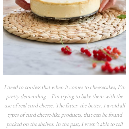
I need to confess that when it comes to cheesecakes, I’m
pretty demanding – I’m trying to bake them with the
use of real curd cheese. The fatter, the better. I avoid all
types of curd cheese-like products, that can be found
packed on the shelves. In the past, I wasn’t able to tell