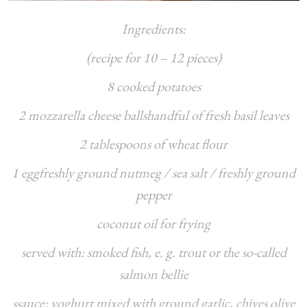
Ingredients:
(recipe for 10 – 12 pieces)
8 cooked potatoes
2 mozzarella cheese ballshandful of fresh basil leaves
2 tablespoons of wheat flour
1 eggfreshly ground nutmeg / sea salt / freshly ground
pepper
coconut oil for frying
served with: smoked fish, e. g. trout or the so-called
salmon bellie
ssauce: yoghurt mixed with ground garlic, chives olive