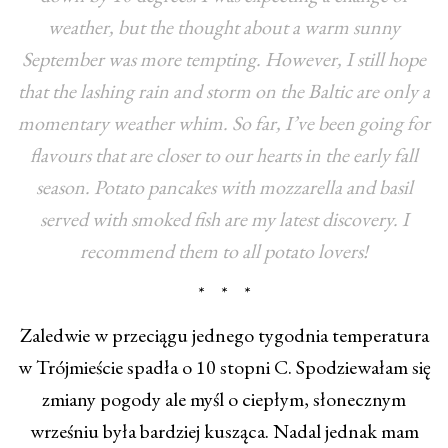
weather, but the thought about a warm sunny
September was more tempting. However, I still hope
that the lashing rain and storm on the Baltic are only a
momentary weather whim. So far, I’ve been going for
flavours that are closer to our hearts in the early fall
season. Potato pancakes with mozzarella and basil
served with smoked fish are my latest discovery. I
recommend them to all potato lovers!
* * *
Zaledwie w przeciągu jednego tygodnia temperatura
w Trójmieście spadła o 10 stopni C. Spodziewałam się
zmiany pogody ale myśl o ciepłym, słonecznym
wrześniu była bardziej kusząca. Nadal jednak mam