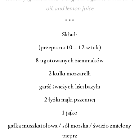
oil, and lemon juice
* * *
Skład:
(przepis na 10 – 12 sztuk)
8 ugotowanych ziemniaków
2 kulki mozzarelli
garść świeżych liści bazylii
2 łyżki mąki pszennej
1 jajko
gałka muszkatołowa / sól morska / świeżo zmielony
pieprz