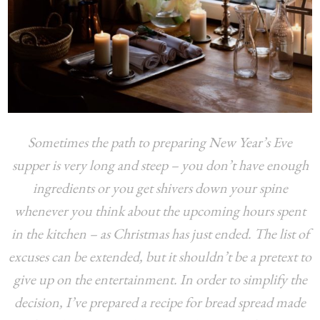
Sometimes the path to preparing New Year’s Eve
supper is very long and steep – you don’t have enough
ingredients or you get shivers down your spine
whenever you think about the upcoming hours spent
in the kitchen – as Christmas has just ended. The list of
excuses can be extended, but it shouldn’t be a pretext to
give up on the entertainment. In order to simplify the
decision, I’ve prepared a recipe for bread spread made