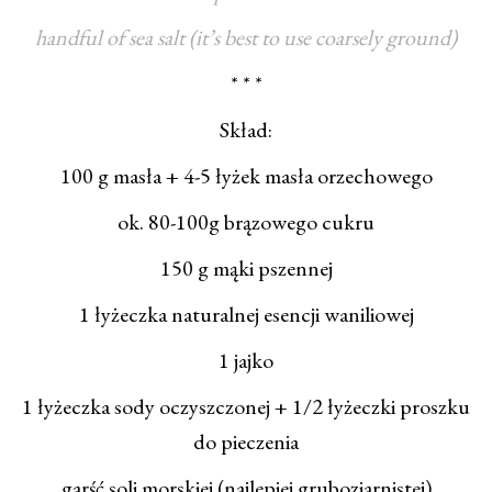
handful of sea salt (it’s best to use coarsely ground)
* * *
Skład:
100 g masła + 4-5 łyżek masła orzechowego
ok. 80-100g brązowego cukru
150 g mąki pszennej
1 łyżeczka naturalnej esencji waniliowej
1 jajko
1 łyżeczka sody oczyszczonej + 1/2 łyżeczki proszku
do pieczenia
garść soli morskiej (najlepiej gruboziarnistej)