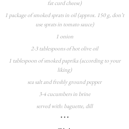
fat curd cheese)
1 package of smoked sprats in oil (approx. 150 g, don’t
use sprats in tomato sauce)
1 onion
2-3 tablespoons of hot olive oil
1 tablespoon of smoked paprika (according to your
liking)
sea salt and freshly ground pepper
3-4 cucumbers in brine
served with: baguette, dill
* * *