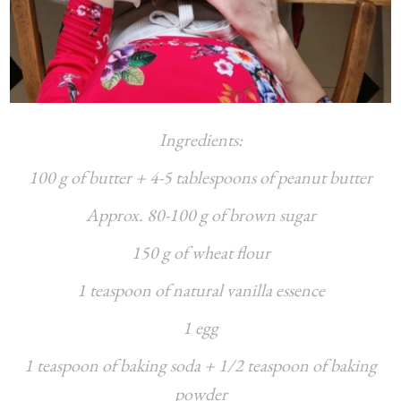
Ingredients:
100 g of butter + 4-5 tablespoons of peanut butter
Approx. 80-100 g of brown sugar
150 g of wheat flour
1 teaspoon of natural vanilla essence
1 egg
1 teaspoon of baking soda + 1/2 teaspoon of baking
powder