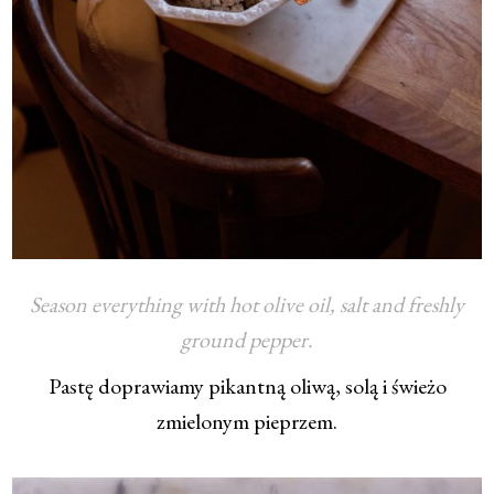
Season everything with hot olive oil, salt and freshly
ground pepper.
Pastę doprawiamy pikantną oliwą, solą i świeżo
zmielonym pieprzem.