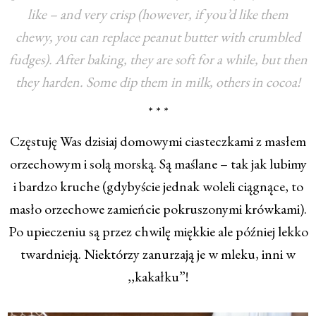
like – and very crisp (however, if you’d like them
chewy, you can replace peanut butter with crumbled
fudges). After baking, they are soft for a while, but then
they harden. Some dip them in milk, others in cocoa!
* * *
Częstuję Was dzisiaj domowymi ciasteczkami z masłem
orzechowym i solą morską. Są maślane – tak jak lubimy
i bardzo kruche (gdybyście jednak woleli ciągnące, to
masło orzechowe zamieńcie pokruszonymi krówkami).
Po upieczeniu są przez chwilę miękkie ale później lekko
twardnieją. Niektórzy zanurzają je w mleku, inni w
,,kakałku”!