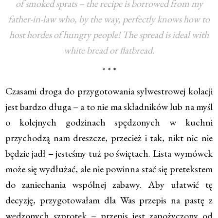
of smoked sprats – the recipe is borrowed from my
father-in-law who, by the way, perfectly knows how to
host hordes of hungry people! The spread is ideal with
white bread or flatbread.
* * *
Czasami droga do przygotowania sylwestrowej kolacji
jest bardzo długa – a to nie ma składników lub na myśl
o kolejnych godzinach spędzonych w kuchni
przychodzą nam dreszcze, przecież i tak, nikt nic nie
będzie jadł – jesteśmy tuż po świętach. Lista wymówek
może się wydłużać, ale nie powinna stać się pretekstem
do zaniechania wspólnej zabawy. Aby ułatwić tę
decyzję, przygotowałam dla Was przepis na pastę z
wędzonych szprotek – przepis jest zapożyczony od