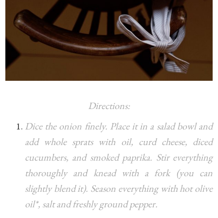
Directions:
Dice the onion finely. Place it in a salad bowl and
add whole sprats with oil, curd cheese, diced
cucumbers, and smoked paprika. Stir everything
thoroughly and knead with a fork (you can
slightly blend it). Season everything with hot olive
oil*, salt and freshly ground pepper.