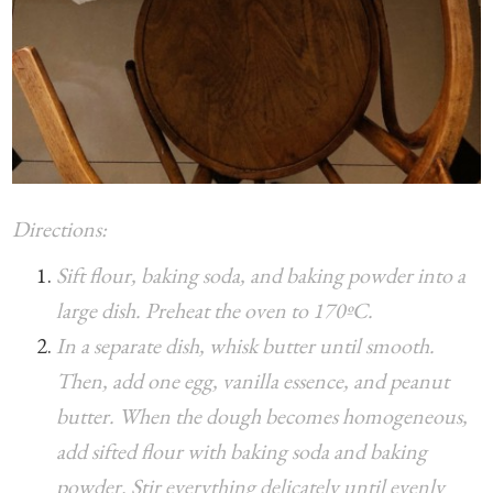
Directions:
Sift flour, baking soda, and baking powder into a
large dish. Preheat the oven to 170ºC.
In a separate dish, whisk butter until smooth.
Then, add one egg, vanilla essence, and peanut
butter. When the dough becomes homogeneous,
add sifted flour with baking soda and baking
powder. Stir everything delicately until evenly