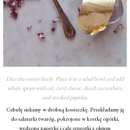
Dice the onion finely. Place it in a salad bowl and add
whole sprats with oil, curd cheese, diced cucumbers,
and smoked paprika.
Cebulę siekamy w drobną kosteczkę. Przekładamy ją
do salaterki twaróg, pokrojone w kostkę ogórki,
wędzoną paprykę i całe szprotki z olejem.