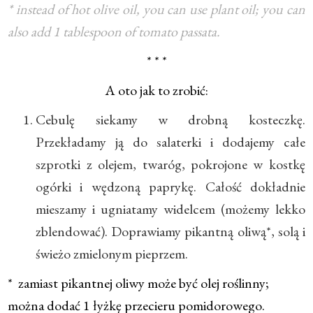
* instead of hot olive oil, you can use plant oil; you can
also add 1 tablespoon of tomato passata.
* * *
A oto jak to zrobić:
Cebulę siekamy w drobną kosteczkę.
Przekładamy ją do salaterki i dodajemy całe
szprotki z olejem, twaróg, pokrojone w kostkę
ogórki i wędzoną paprykę. Całość dokładnie
mieszamy i ugniatamy widelcem (możemy lekko
zblendować). Doprawiamy pikantną oliwą*, solą i
świeżo zmielonym pieprzem.
* zamiast pikantnej oliwy może być olej roślinny;
można dodać 1 łyżkę przecieru pomidorowego.