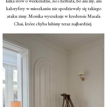
kilka słów o weekendzie, no i herbata, bo ani my, ani
kaloryfery w mieszkaniu nie spodziewały się takiego
ataku zimy. Monika wyszukuje w kredensie Masala
Chai, które chyba lubimy teraz najbardziej.