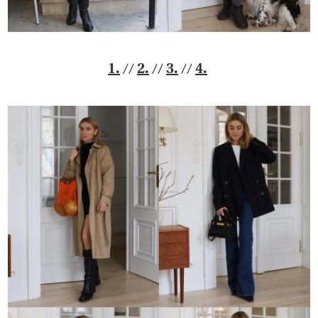
//
//
//
1.
2.
3.
4.