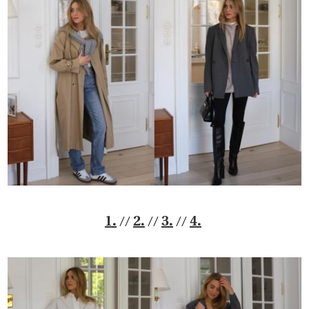
//
//
//
1.
2.
3.
4.