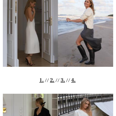
//
//
//
1.
2.
3.
4.