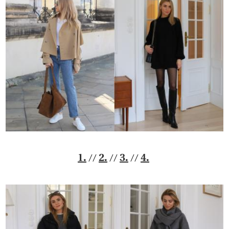
//
//
//
1.
2.
3.
4.