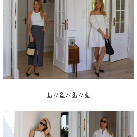
//
//
//
1.
2.
3.
4.