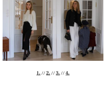
//
//
//
1.
2.
3.
4.