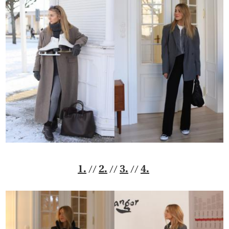
//
//
//
1.
2.
3.
4.