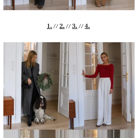
//
//
//
1.
2.
3.
4.