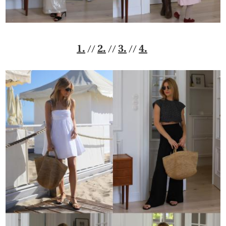
//
//
//
1.
2.
3.
4.