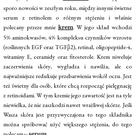
sporo nowości w zeszłym roku, między innymi świetne
serum z retinolem o różnym stężeniu i właśnie
polecany przeze mnie
. W jego skład wchodzi
krem
5% aminokwasów, 4% kompleksu czynników wzrostu
(roślinnych EGF oraz TGFβ2), retinal, oligopeptide-4,
witaminy E, ceramidy oraz fitosterole. Krem niweluje
zaczerwienia skóry, wygładza i nawilża, ale co
najważniejsze redukuje przebarwienia wokół oczu. Jest
też świetny dla osób, które chcą rozpocząć pielęgnację
z retinoidami. W tym kremie jego zawartość jest na tyle
niewielka, że nie zaszkodzi nawet wrażliwej skórze. Jeśli
Wasza skóra jest przyzwyczajona to tego składnika
można spróbować użyć większego stężenia, do tego
polecam
.
serum
to