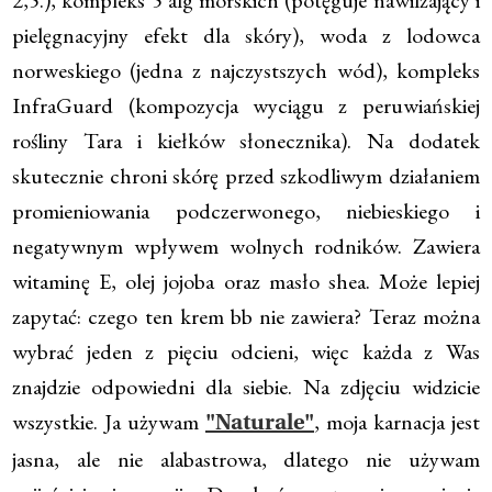
2,5.), kompleks 5 alg morskich (potęguje nawilżający i
pielęgnacyjny efekt dla skóry), woda z lodowca
norweskiego (jedna z najczystszych wód), kompleks
InfraGuard (kompozycja wyciągu z peruwiańskiej
rośliny Tara i kiełków słonecznika). Na dodatek
skutecznie chroni skórę przed szkodliwym działaniem
promieniowania podczerwonego, niebieskiego i
negatywnym wpływem wolnych rodników. Zawiera
witaminę E, olej jojoba oraz masło shea. Może lepiej
zapytać: czego ten krem bb nie zawiera? Teraz można
wybrać jeden z pięciu odcieni, więc każda z Was
znajdzie odpowiedni dla siebie. Na zdjęciu widzicie
wszystkie. Ja używam
, moja karnacja jest
"Naturale"
jasna, ale nie alabastrowa, dlatego nie używam