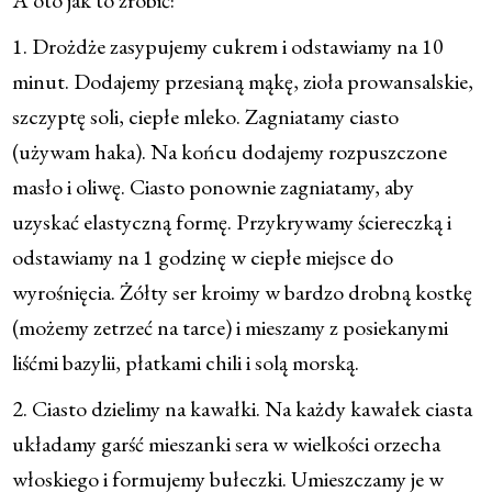
A oto jak to zrobić:
1. Drożdże zasypujemy cukrem i odstawiamy na 10
minut. Dodajemy przesianą mąkę, zioła prowansalskie,
szczyptę soli, ciepłe mleko. Zagniatamy ciasto
(używam haka). Na końcu dodajemy rozpuszczone
masło i oliwę. Ciasto ponownie zagniatamy, aby
uzyskać elastyczną formę. Przykrywamy ściereczką i
odstawiamy na 1 godzinę w ciepłe miejsce do
wyrośnięcia. Żółty ser kroimy w bardzo drobną kostkę
(możemy zetrzeć na tarce) i mieszamy z posiekanymi
liśćmi bazylii, płatkami chili i solą morską.
2. Ciasto dzielimy na kawałki. Na każdy kawałek ciasta
układamy garść mieszanki sera w wielkości orzecha
włoskiego i formujemy bułeczki. Umieszczamy je w