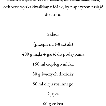
ochoczo wyskakiwaliśmy z łóżek, by z apetytem zasiąść
do stołu.
Skład:
(przepis na 6-8 sztuk)
400 g mąki + garść do podsypania
150 ml ciepłego mleka
30 g świeżych drożdży
50 ml oleju roślinnego
2 jajka
60 g cukru