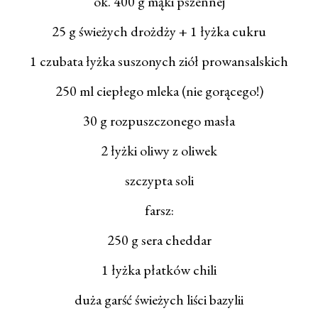
ok. 400 g mąki pszennej
25 g świeżych drożdży + 1 łyżka cukru
1 czubata łyżka suszonych ziół prowansalskich
250 ml ciepłego mleka (nie gorącego!)
30 g rozpuszczonego masła
2 łyżki oliwy z oliwek
szczypta soli
farsz:
250 g sera cheddar
1 łyżka płatków chili
duża garść świeżych liści bazylii