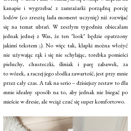
kanapie i wygrzebać z zamrażarki porządną porcję
lodów (co zresztą lada moment uczynię) niż rozwijać
się na temat ubrań. W zeszłym tygodniu obiecałam
jednak jednej z Was, że ten "look" będzie opatrzony
jakimś tekstem ;). No więc tak, klapki można włożyć
nie używając rąk i się nie schylając, torebka pomieści
pieluchy, chusteczki, śliniak i parę zabawek, za
to wózek, a raczej jego słodka zawartość, jest przy mnie
przez cały czas. A tak na serio – dzisiejszy zestaw to dla
mnie idealny sposób na to, aby jednak nie biegać po
mieście w dresie, ale wciąż czuć się super komfortowo.