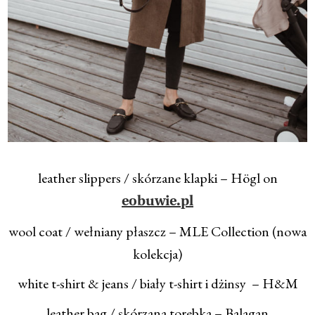
leather slippers / skórzane klapki – Högl on
eobuwie.pl
wool coat / wełniany płaszcz – MLE Collection (nowa
kolekcja)
white t-shirt & jeans / biały t-shirt i dżinsy – H&M
leather bag / skórzana torebka – Balagan