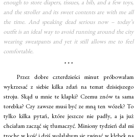
enough to store diapers, tissues, a bib, and a few toys,
and the stroller and its sweet contents are with me all
the time. And speaking dead serious now – today’s
outfit is an ideal way to avoid running around the city
wearing sweatpants and yet it still allows me to feel
comfortable.
* * *
Przez dobre czterdzieści minut próbowałam
wykrzesać z siebie kilka zdań na temat dzisiejszego
stroju. Skąd u mnie te klapki? Czemu znów ta sama
torebka? Czy zawsze musi być ze mną ten wózek? To
tylko kilka pytań, które jeszcze nie padły, a ja już
chciałam zacząć się tłumaczyć. Miniony tydzień dał mi
trochę w kość i dziś wolałabym się zwinąć w kłębek na