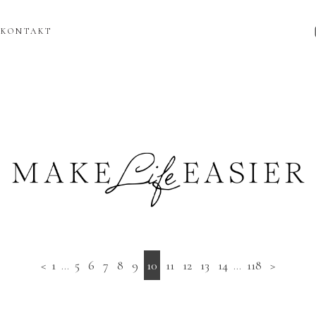
KONTAKT
<
1
...
5
6
7
8
9
10
11
12
13
14
...
118
>