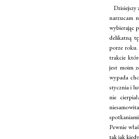
Dzisiejszy 
narzucam na
wybierając 
delikatną t
porze roku.
trakcie któ
jest moim z
wypada cho
stycznia i l
nie cierpi
niesamowit
spotkaniami
Pewnie właś
tak jak kied