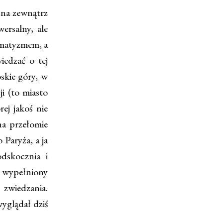
 na zewnątrz
ersalny, ale
gmatyzmem, a
iedzać o tej
skie góry, w
i (to miasto
ej jakoś nie
a przełomie
Paryża, a ja
dskocznia i
 wypełniony
 zwiedzania.
yglądał dziś