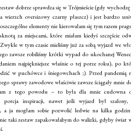
zestaw dobrze sprawdza się w Trójmieście (gdy wychodzę
 wierzch oversizowy czarny płaszcz) i jest bardzo uniw
poszczególne elementy nie kierowałam się tym razem pra
ęsknotą za miejscami, które miałam kiedyś szczęście odw
 Zwykle w tym czasie mieliśmy już za sobą wyjazd we wło
rego zawsze robiliśmy krótki wypad do ukochanej Wenecj
daniem najpiękniejsze właśnie o tej porze roku), po któr
dzić w puchówce i śniegowchach ;). Przed pandemią n
utego sprawy zawodowe właściwie zawsze ściągały mnie do 
ałam z tego powodu – to była dla mnie cudowna o
a porcja inspiracji, nawet jeśli wyjazd był szalony,
, a ja mogłam sobie pozwolić ledwie na kilka godzin
nie taki zestaw zapakowałabym do walizki, gdyby świat w
yś.