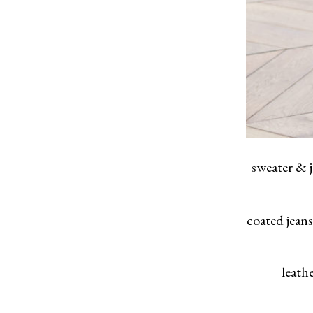
sweater & j
coated jean
leath