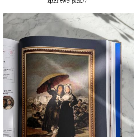
zjadł twój pies.//