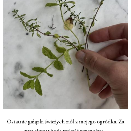
Ostatnie gałązki świeżych ziół z mojego ogródka. Za
tym akurat będę tęsknić przez zimę.